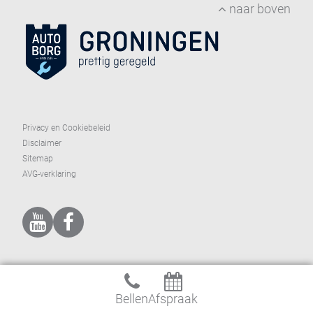
naar boven
Privacy en Cookiebeleid
Disclaimer
Sitemap
AVG-verklaring
Bellen
Afspraak