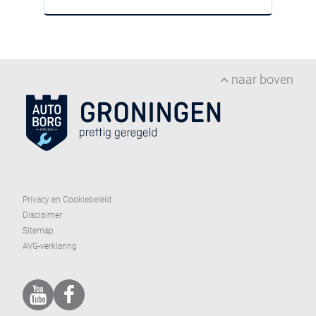
naar boven
Privacy en Cookiebeleid
Disclaimer
Sitemap
AVG-verklaring