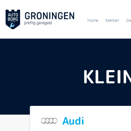
Home
Merken
Di
KLEI
Audi