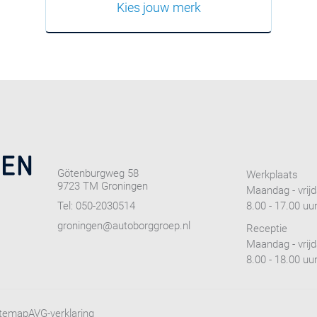
Kies jouw merk
Götenburgweg 58
Werkplaats
9723 TM Groningen
Maandag - vrij
Tel:
050-2030514
8.00 - 17.00 uu
groningen@autoborggroep.nl
Receptie
Maandag - vrij
8.00 - 18.00 uu
itemap
AVG-verklaring