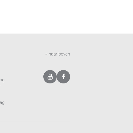
naar boven
dag
r
dag
r