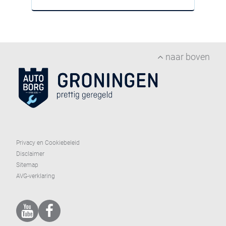
naar boven
Privacy en Cookiebeleid
Disclaimer
Sitemap
AVG-verklaring