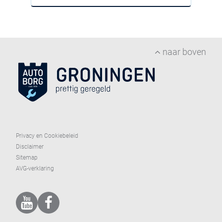
naar boven
Privacy en Cookiebeleid
Disclaimer
Sitemap
AVG-verklaring