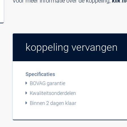
Voor meer informatie over de koppeling,
klik h
koppeling vervangen
Specificaties
BOVAG garantie
Kwaliteitsonderdelen
Binnen 2 dagen klaar