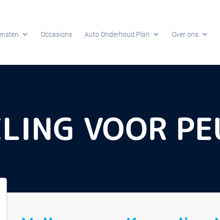
ensten
Occasions
Auto Onderhoud Plan
Over ons
LING VOOR P