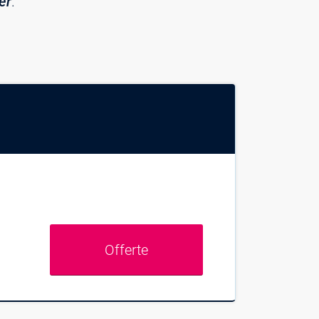
ier
.
Offerte