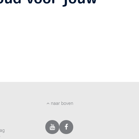
naar boven
dag
r