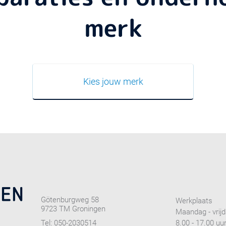
merk
Kies jouw merk
Götenburgweg 58
Werkplaats
9723 TM Groningen
Maandag - vrij
Tel:
050-2030514
8.00 - 17.00 uu