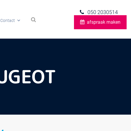
050 2030514
Contact
afspraak maken
EUGEOT