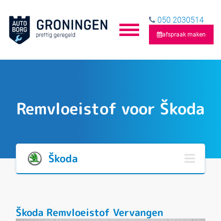
050 2030514
afspraak maken
Remvloeistof voor Škoda
Škoda
Škoda Remvloeistof Vervangen