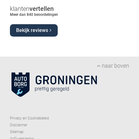
klanten
vertellen
Meer dan 840
beoordelingen
Bekijk reviews
naar boven
Privacy en Cookiebeleid
Disclaimer
Sitemap
AVG-verklaring