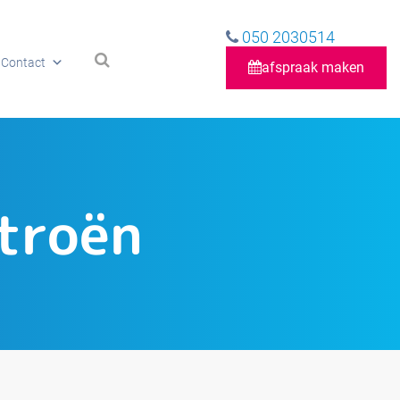
050 2030514
Contact
afspraak maken
troën