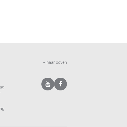
naar boven
dag
r
dag
r